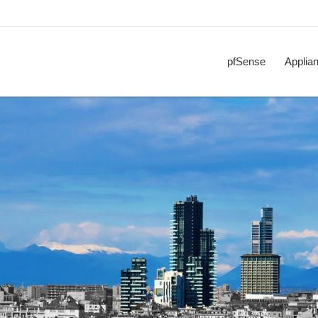
pfSense
Applia