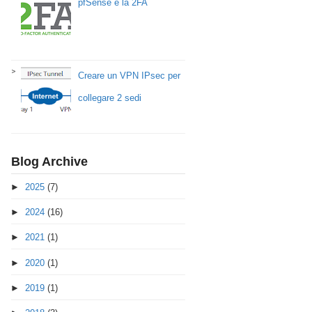
pfSense e la 2FA
Creare un VPN IPsec per
collegare 2 sedi
Blog Archive
►
2025
(7)
►
2024
(16)
►
2021
(1)
►
2020
(1)
►
2019
(1)