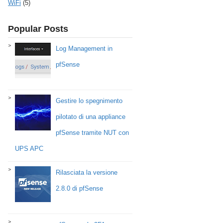
WiFi
(5)
Popular Posts
Log Management in
pfSense
Gestire lo spegnimento
pilotato di una appliance
pfSense tramite NUT con
UPS APC
Rilasciata la versione
2.8.0 di pfSense