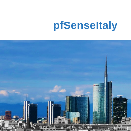
pfSenseItaly