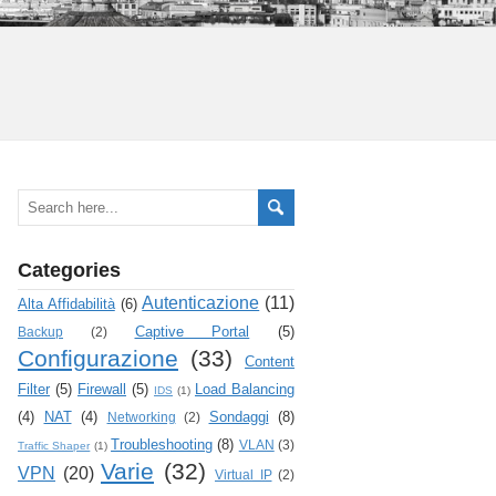
Categories
Autenticazione
(11)
Alta Affidabilità
(6)
Captive Portal
(5)
Backup
(2)
Configurazione
(33)
Content
Filter
(5)
Firewall
(5)
Load Balancing
IDS
(1)
(4)
NAT
(4)
Sondaggi
(8)
Networking
(2)
Troubleshooting
(8)
VLAN
(3)
Traffic Shaper
(1)
Varie
(32)
VPN
(20)
Virtual IP
(2)