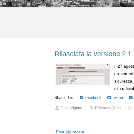
Rilasciata la versione 2.1
Il 27 agos
precedent
sicurezza.
sito uffici
Share This:
Facebook
Twitter
Fabio Viganò
Releases
,
Varie
Post più recenti