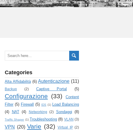
Categories
Autenticazione
(11)
Alta Affidabilità
(6)
Captive Portal
(5)
Backup
(2)
Configurazione
(33)
Content
Filter
(5)
Firewall
(5)
Load Balancing
IDS
(1)
(4)
NAT
(4)
Sondaggi
(8)
Networking
(2)
Troubleshooting
(8)
VLAN
(3)
Traffic Shaper
(1)
Varie
(32)
VPN
(20)
Virtual IP
(2)