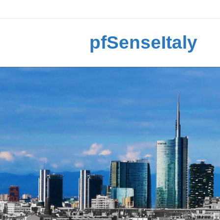
pfSenseItaly