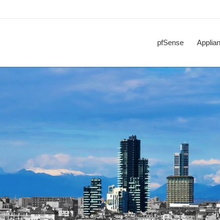
pfSense
Applia