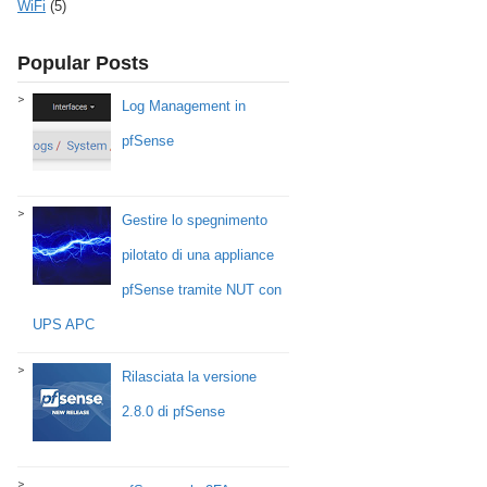
WiFi
(5)
Popular Posts
Log Management in
pfSense
Gestire lo spegnimento
pilotato di una appliance
pfSense tramite NUT con
UPS APC
Rilasciata la versione
2.8.0 di pfSense