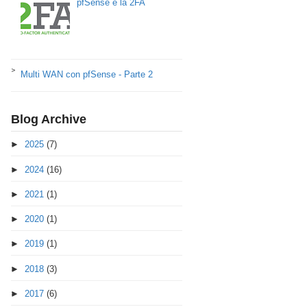
pfSense e la 2FA
Multi WAN con pfSense - Parte 2
Blog Archive
►
2025
(7)
►
2024
(16)
►
2021
(1)
►
2020
(1)
►
2019
(1)
►
2018
(3)
►
2017
(6)