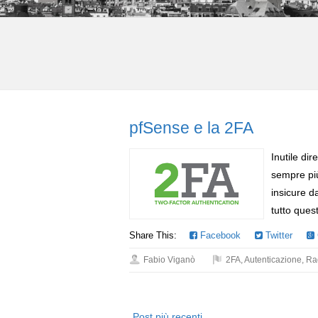
pfSense e la 2FA
Inutile di
sempre più
insicure d
tutto quest
Share This:
Facebook
Twitter
Fabio Viganò
2FA
,
Autenticazione
,
Ra
Post più recenti