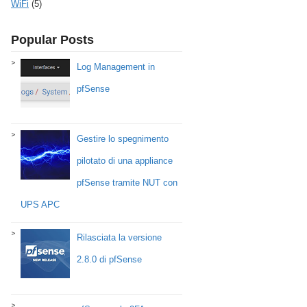
WiFi
(5)
Popular Posts
Log Management in
pfSense
Gestire lo spegnimento
pilotato di una appliance
pfSense tramite NUT con
UPS APC
Rilasciata la versione
2.8.0 di pfSense