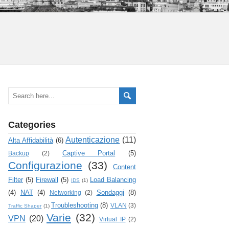
Categories
Autenticazione
(11)
Alta Affidabilità
(6)
Captive Portal
(5)
Backup
(2)
Configurazione
(33)
Content
Filter
(5)
Firewall
(5)
Load Balancing
IDS
(1)
(4)
NAT
(4)
Sondaggi
(8)
Networking
(2)
Troubleshooting
(8)
VLAN
(3)
Traffic Shaper
(1)
Varie
(32)
VPN
(20)
Virtual IP
(2)