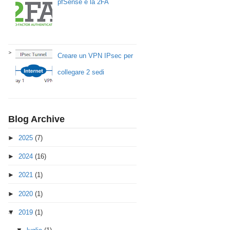
pfSense e la 2FA
Creare un VPN IPsec per
collegare 2 sedi
Blog Archive
►
2025
(7)
►
2024
(16)
►
2021
(1)
►
2020
(1)
▼
2019
(1)