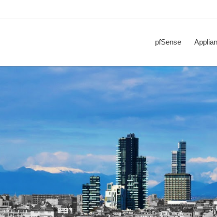
pfSense
Applia