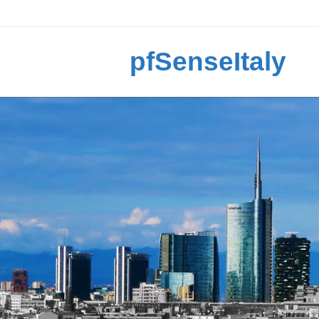
pfSenseItaly