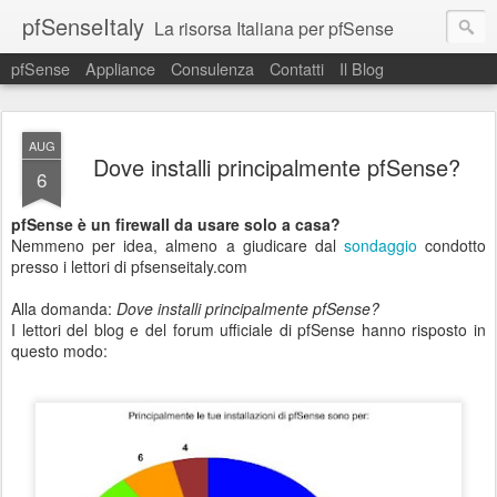
pfSenseItaly
La risorsa Italiana per pfSense
pfSense
Appliance
Consulenza
Contatti
Il Blog
AUG
Dove installi principalmente pfSense?
6
pfSense è un firewall da usare solo a casa?
Nemmeno per idea, almeno a giudicare dal
sondaggio
condotto
presso i lettori di pfsenseitaly.com
Alla domanda:
Dove installi principalmente pfSense?
I lettori del blog e del forum ufficiale di pfSense hanno risposto in
questo modo: