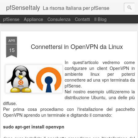
pfSenseItaly
La risorsa Italiana per pfSense
pfSense
Appliance
Consulenza
Contatti
Il Blog
APR
Connettersi in OpenVPN da Linux
15
In quest'articolo vedremo come
configurare un client OpenVPN in
ambiente linux per poterci
connettere ad una vpn terminata da
pfSense.
Nel nostro esempio utilizzeremo la
distribuzione Ubuntu, una delle più
diffuse.
Per prima cosa procediamo con l'installazione del pacchetto
OpenVPN aprendo un terminale e digitando il comando:
sudo apt-get install openvpn