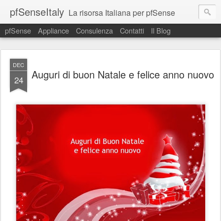
pfSenseItaly
La risorsa Italiana per pfSense
pfSense
Appliance
Consulenza
Contatti
Il Blog
DEC
Auguri di buon Natale e felice anno nuovo
24