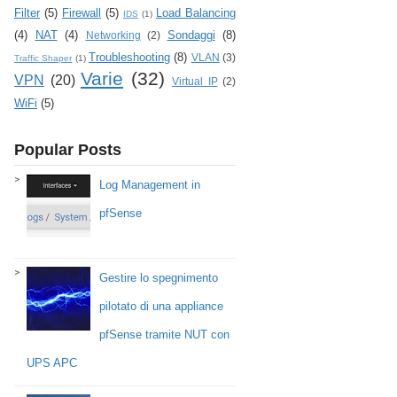
Filter
(5)
Firewall
(5)
Load Balancing
IDS
(1)
(4)
NAT
(4)
Sondaggi
(8)
Networking
(2)
Troubleshooting
(8)
VLAN
(3)
Traffic Shaper
(1)
Varie
(32)
VPN
(20)
Virtual IP
(2)
WiFi
(5)
Popular Posts
Log Management in
pfSense
Gestire lo spegnimento
pilotato di una appliance
pfSense tramite NUT con
UPS APC