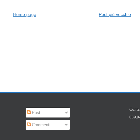
Home page
Post più vecchio
Contat
Post
039.9
Commenti