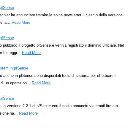
i pfSense
echler ha annunciato tramite la solita newsletter il rilascio della versione
ne la…
Read More
i pfSense
pubblico il progetto pfSense e veniva registrato il dominio ufficiale. Nel
er festeggi…
Read More
esystem in pfSense
 anche in pfSense sono disponibili tools di sistema per effettuare il
a di un operazion…
Read More
i pfSense
ta la versione 2.2.1 di pfSense con il solito annuncio via email firmato
rsione ha…
Read More