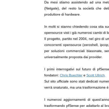
Da mesi stiamo assistendo ad una metam
(Netgate), del resto la società che de
produttore di hardware.
In molti si stanno chiedendo cosa stia s
opensource visti i già numerosi cambi di l
Il progetto, partito nel 2004, nel giro di 
concorrenti opensource (zeroshell, ipcop,
per soluzioni commerciali blasonate, se
universalmente proposta dai provider.
I primi interrogativi sul futuro di pfSe
fondatori:
Chris Buechler
e
Scott Ullrich
.
Sul sito ufficiale sono stati dedicati numero
verrà snaturato, ma una trasformazione 
I numerosi aggiornamenti di quest'ann
trasformando pfSense per adattarlo al bra