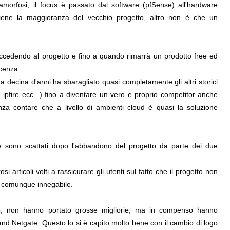
orfosi, il focus è passato dal software (pfSense) all'hardware
tiene la maggioranza del vecchio progetto, altro non è che un
uccedendo al progetto e fino a quando rimarrà un prodotto free ed
icenza.
una decina d'anni ha sbaragliato quasi completamente gli altri storici
 ipfire ecc...) fino a diventare un vero e proprio competitor anche
nza contare che a livello di ambienti cloud è quasi la soluzione
nse sono scattati dopo l'abbandono del progetto da parte dei due
si articoli volti a rassicurare gli utenti sul fatto che il progetto non
è comunque innegabile.
o, non hanno portato grosse migliorie, ma in compenso hanno
nd Netgate. Questo lo si è capito molto bene con il cambio di logo