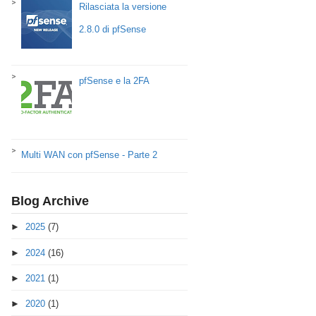
Rilasciata la versione
2.8.0 di pfSense
pfSense e la 2FA
Multi WAN con pfSense - Parte 2
Blog Archive
►
2025
(7)
►
2024
(16)
►
2021
(1)
►
2020
(1)