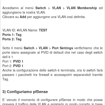
Accediamo al menù
Switch > VLAN > VLAN Membership
ed
aggiungiamo la nostra VLAN.
Cliccare su
Add
per aggiungere una VLAN così definita:
VLAN ID:
4
VLAN Name:
TEST
Ports 1: Tag
Ports 2: Tag
Sotto il menù
Switch > VLAN > Port Settings
verifichiamo che le
porte siano assegnate al PVID di default che nel caso degli switch
dell è 1
Port 1:
PVID 1
Port 2:
PVID 1
Anche la configurazione dello switch è terminata, ora lo switch farà
passare i pacchetti tra firewall e accesspoint separandoli tramite
Tag.
3) Configuriamo pfSense
E' venuto il momento di configurare pfSense in modo che possa
ricevere il traffico delle VLAN e smistarlo in modo corretto in base