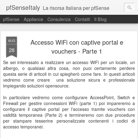
pfSenseItaly
La risorsa Italiana per pfSense
pfSense
Appliance
Consulenza
Contatti
Il Blog
Accesso WiFi con captive portal e
AUG
28
vouchers - Parte 1
Se sei interessato a realizzare un accesso WiFi per un locale, un
albergo, o qualsiasi altra cosa, non puoi certamente perdere
questa serie di articoli in cui spiegherò come fare. In questi articoli
vedremo come creare una soluzione sicura e professionale
impiegando soluzioni opensource.
In particolare vedremo come configurare AccessPoint, Switch e
Firewall per gestire connessioni WiFi (parte 1) poi impareremo a
configurare il captive portal per l'accesso tramite vouchers con
validità temporanea (Parte 2) e termineremo con due procedure
per stampare tesserine personalizzate contenenti i codici di
accesso temporanei.