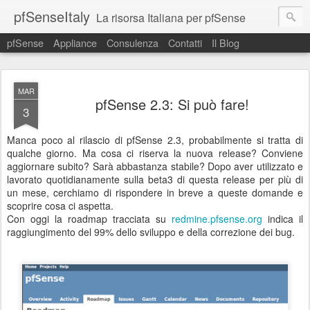
pfSenseItaly
La risorsa Italiana per pfSense
pfSense
Appliance
Consulenza
Contatti
Il Blog
MAR
pfSense 2.3: Si può fare!
3
Manca poco al rilascio di pfSense 2.3, probabilmente si tratta di
qualche giorno. Ma cosa ci riserva la nuova release? Conviene
aggiornare subito? Sarà abbastanza stabile? Dopo aver utilizzato e
lavorato quotidianamente sulla beta3 di questa release per più di
un mese, cerchiamo di rispondere in breve a queste domande e
scoprire cosa ci aspetta.
Con oggi la roadmap tracciata su
redmine.pfsense.org
indica il
raggiungimento del 99% dello sviluppo e della correzione dei bug.