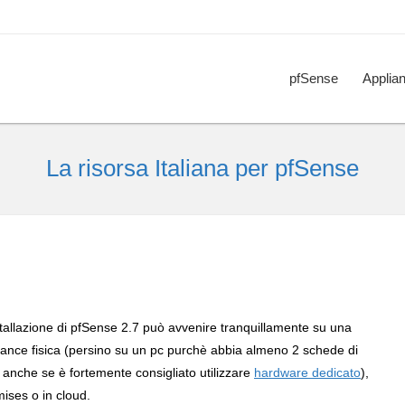
pfSense
Applia
La risorsa Italiana per pfSense
stallazione di pfSense 2.7 può avvenire tranquillamente su una
iance fisica (persino su un pc purchè abbia almeno 2 schede di
, anche se è fortemente consigliato utilizzare
hardware dedicato
),
ises o in cloud.