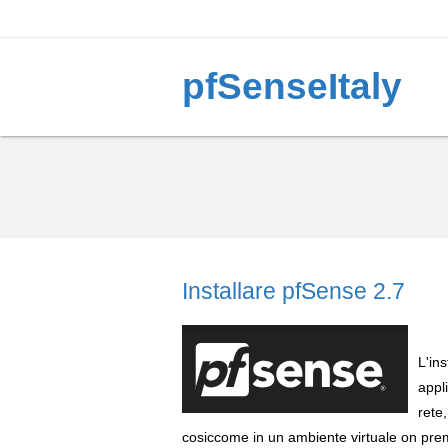
pfSenseItaly
Installare pfSense 2.7
L'in
appl
rete
cosiccome in un ambiente virtuale on prem