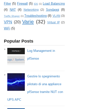
Filter
(5)
Firewall
(5)
Load Balancing
IDS
(1)
(4)
NAT
(4)
Sondaggi
(8)
Networking
(2)
Troubleshooting
(8)
VLAN
(3)
Traffic Shaper
(1)
Varie
(32)
VPN
(20)
Virtual IP
(2)
WiFi
(5)
Popular Posts
Log Management in
pfSense
Gestire lo spegnimento
pilotato di una appliance
pfSense tramite NUT con
UPS APC