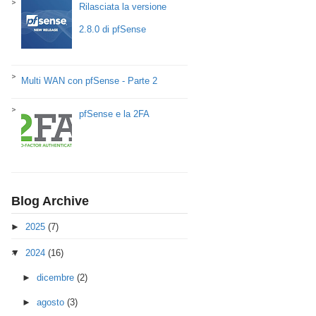
Rilasciata la versione
2.8.0 di pfSense
Multi WAN con pfSense - Parte 2
pfSense e la 2FA
Blog Archive
►
2025
(7)
▼
2024
(16)
►
dicembre
(2)
►
agosto
(3)